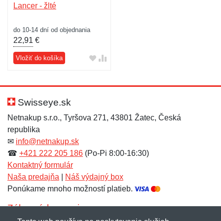
Lancer - žlté
do 10-14 dní od objednania
22,91
€
Vložiť do košíka
Swisseye.sk
Netnakup s.r.o., Tyršova 271, 43801 Žatec, Česká
republika
✉
info@netnakup.sk
☎
+421 222 205 186
(Po-Pi 8:00-16:30)
Kontaktný formulár
Naša predajňa
|
Náš výdajný box
Ponúkame mnoho možností platieb.
Zákaznícky servis