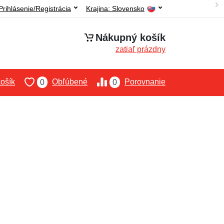
Prihlásenie/Registrácia
Krajina:
Slovensko
Nákupný košík
zatiaľ prázdny
ošík
Obľúbené
Porovnanie
0
0