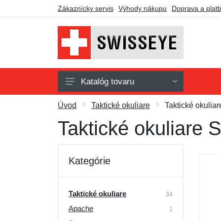
Zákaznícky servis
Výhody nákupu
Doprava a plat
Katalóg tovaru
Taktické okuliare
Úvod
Taktické okuliare
Taktické okulia
Príslušenstvo
Taktické okuliare
Darčekové poukazy
Výpredaj
Kategórie
Taktické okuliare
34
Apache
1