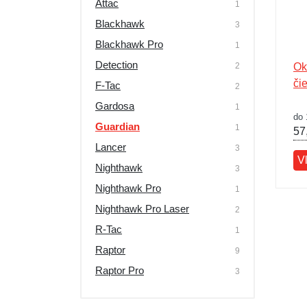
Attac
1
Blackhawk
3
Blackhawk Pro
1
Detection
2
Ok
či
F-Tac
2
Gardosa
1
do 
Guardian
1
57
Lancer
3
V
Nighthawk
3
Nighthawk Pro
1
Nighthawk Pro Laser
2
R-Tac
1
Raptor
9
Raptor Pro
3