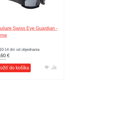
uliare Swiss Eye Guardian -
erne
10-14 dní od objednania
,60
€
ložiť do košíka