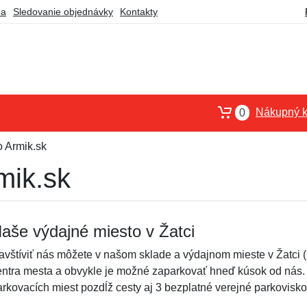
ba
Sledovanie objednávky
Kontakty
Nákupný k
0
 Armik.sk
mik.sk
aše výdajné miesto v Žatci
avštíviť nás môžete v našom sklade a výdajnom mieste v Žatci 
entra mesta a obvykle je možné zaparkovať hneď kúsok od nás. N
arkovacích miest pozdĺž cesty aj 3 bezplatné verejné parkovisko