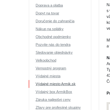
N
Doprava a platba
s
Dopyt na tovar
v
Doručenie do zahraničia
k
v
Nákup na splátky
Obchodné podmienky
M
Pozvite nás do tendra
a 
Sledovanie objednávky
N
Velkoobchod
A
Vernostný program
T
4
Výdajné miesta
Č
Výdajné miesto Armik.sk
Výdajný box ArmikBox
P
Záruka najlepšej ceny
Zľavy pre profesijné skupiny