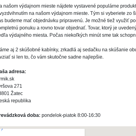
a našom výdajnom mieste nájdete vystavené populárne produkt
 vyzdvihnutím na našom výdajnom mieste. Tým si vyberiete zo š
ás budeme mať objednávku pripravenú. Je možné tiež využiť poč
ompletnú ponuku a rovno tovar objednať. Tovar, ktorý je uveden
edľa výdajného miesta. Počas niekoľkých minút sme tak schopní
áme aj 2 skúšobné kabínky, zrkadlá aj sedačku na skúšanie ob
vziať si len to, čo vám skutočne sadne najlepšie.
aša adresa:
rmik.sk
yršova 271
3801 Žatec
eská republika
revádzková doba:
pondelok-piatok 8:00-16:30