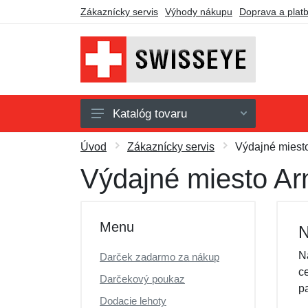
Zákaznícky servis
Výhody nákupu
Doprava a plat
Katalóg tovaru
Taktické okuliare
Úvod
Zákaznícky servis
Výdajné miesto
Príslušenstvo
Výdajné miesto Ar
Darčekové poukazy
Výpredaj
Menu
N
N
Darček zadarmo za nákup
c
Darčekový poukaz
p
Dodacie lehoty