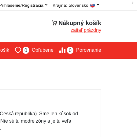
Prihlásenie/Registrácia
Krajina:
Slovensko
Nákupný košík
zatiaľ prázdny
ošík
Obľúbené
Porovnanie
0
0
(Česká republika). Sme len kúsok od
ie sú tu modré zóny a je tu veľa
.