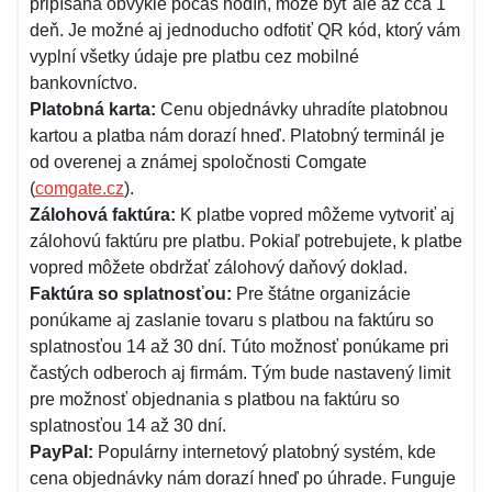
pripísaná obvykle počas hodín, môže byť ale až cca 1
deň. Je možné aj jednoducho odfotiť QR kód, ktorý vám
vyplní všetky údaje pre platbu cez mobilné
bankovníctvo.
Platobná karta:
Cenu objednávky uhradíte platobnou
kartou a platba nám dorazí hneď. Platobný terminál je
od overenej a známej spoločnosti Comgate
(
comgate.cz
).
Zálohová faktúra:
K platbe vopred môžeme vytvoriť aj
zálohovú faktúru pre platbu. Pokiaľ potrebujete, k platbe
vopred môžete obdržať zálohový daňový doklad.
Faktúra so splatnosťou:
Pre štátne organizácie
ponúkame aj zaslanie tovaru s platbou na faktúru so
splatnosťou 14 až 30 dní. Túto možnosť ponúkame pri
častých odberoch aj firmám. Tým bude nastavený limit
pre možnosť objednania s platbou na faktúru so
splatnosťou 14 až 30 dní.
PayPal:
Populárny internetový platobný systém, kde
cena objednávky nám dorazí hneď po úhrade. Funguje