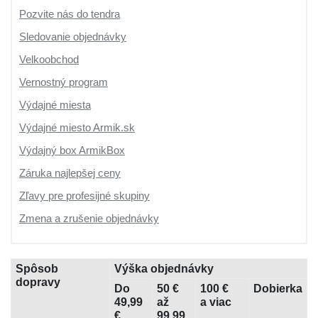
Pozvite nás do tendra
Sledovanie objednávky
Velkoobchod
Vernostný program
Výdajné miesta
Výdajné miesto Armik.sk
Výdajný box ArmikBox
Záruka najlepšej ceny
Zľavy pre profesijné skupiny
Zmena a zrušenie objednávky
Spôsob
Výška objednávky
dopravy
Do
50 €
100 €
Dobierka
49,99
až
a viac
€
99,99