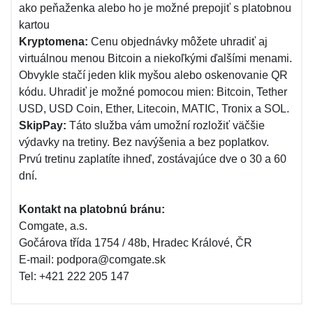
ako peňaženka alebo ho je možné prepojiť s platobnou
kartou
Kryptomena:
Cenu objednávky môžete uhradiť aj
virtuálnou menou Bitcoin a niekoľkými ďalšími menami.
Obvykle stačí jeden klik myšou alebo oskenovanie QR
kódu. Uhradiť je možné pomocou mien: Bitcoin, Tether
USD, USD Coin, Ether, Litecoin, MATIC, Tronix a SOL.
SkipPay:
Táto služba vám umožní rozložiť väčšie
výdavky na tretiny. Bez navýšenia a bez poplatkov.
Prvú tretinu zaplatíte ihneď, zostávajúce dve o 30 a 60
dní.
Kontakt na platobnú bránu:
Comgate, a.s.
Gočárova třída 1754 / 48b, Hradec Králové, ČR
E-mail: podpora@comgate.sk
Tel: +421 222 205 147