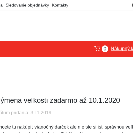
ba
Sledovanie objednávky
Kontakty
Nákupný k
0
ýmena veľkosti zadarmo až 10.1.2020
átum pridania: 3.11.2019
cete tu nakúpiť vianočný darček ale nie ste si istí správnou veľ