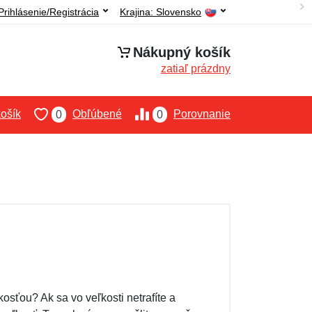
Prihlásenie/Registrácia
Krajina:
Slovensko
Nákupný košík
zatiaľ prázdny
ošík
Obľúbené
Porovnanie
0
0
kosťou? Ak sa vo veľkosti netrafíte a