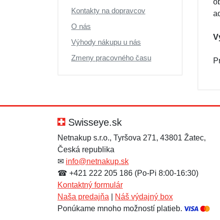
o
Kontakty na dopravcov
a
O nás
V
Výhody nákupu u nás
Zmeny pracovného času
P
Swisseye.sk
Netnakup s.r.o., Tyršova 271, 43801 Žatec,
Česká republika
✉
info@netnakup.sk
☎ +421 222 205 186 (Po-Pi 8:00-16:30)
Kontaktný formulár
Naša predajňa
|
Náš výdajný box
Ponúkame mnoho možností platieb.