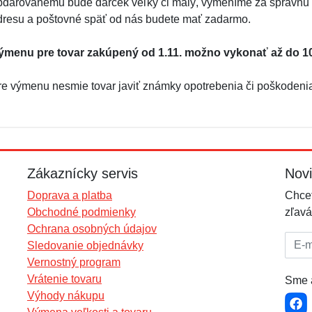
bdarovanému bude darček veľký či malý, vymeníme za správnu v
dresu a poštovné späť od nás budete mať zadarmo.
ýmenu pre tovar zakúpený od 1.11. možno vykonať až do 10
re výmenu nesmie tovar javiť známky opotrebenia či poškodenia.
Zákaznícky servis
Nov
Doprava a platba
Chcet
Obchodné podmienky
zľavá
Ochrana osobných údajov
E-mai
Sledovanie objednávky
Vernostný program
Vrátenie tovaru
Sme a
Výhody nákupu