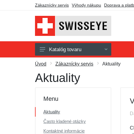
Zákaznícky servis
Výhody nákupu
Doprava a plat
Katalóg tovaru
Taktické okuliare
Úvod
Zákaznícky servis
Aktuality
Príslušenstvo
Aktuality
Darčekové poukazy
Výpredaj
Menu
V
Aktuality
D
Často kladené otázky
Ch
Kontaktné informácie