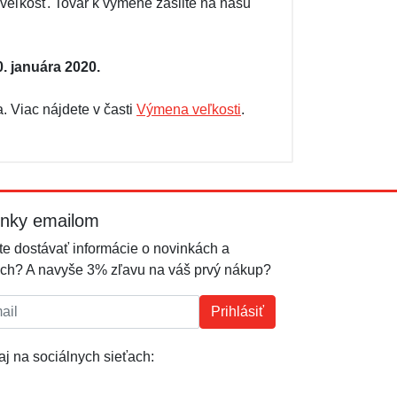
eľkosť. Tovar k výmene zašlite na našu
. januára 2020.
 Viac nájdete v časti
Výmena veľkosti
.
inky emailom
e dostávať informácie o novinkách a
ch? A navyše 3% zľavu na váš prvý nákup?
l:
Prihlásiť
j na sociálnych sieťach: