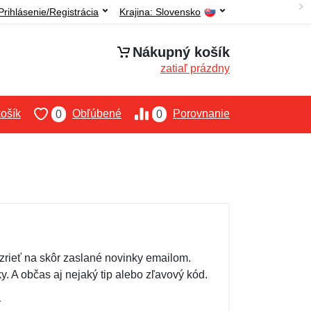
Prihlásenie/Registrácia
Krajina:
Slovensko
Nákupný košík
zatiaľ prázdny
ošík
Obľúbené
Porovnanie
0
0
rieť na skôr zaslané novinky emailom.
. A občas aj nejaký tip alebo zľavový kód.
v