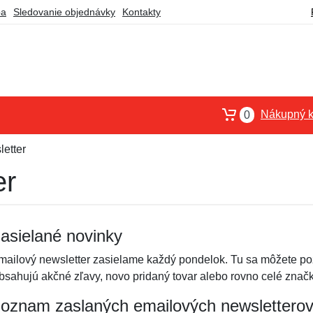
ba
Sledovanie objednávky
Kontakty
Nákupný k
0
etter
er
asielané novinky
mailový newsletter zasielame každý pondelok. Tu sa môžete poz
bsahujú akčné zľavy, novo pridaný tovar alebo rovno celé značky
oznam zaslaných emailových newslettero