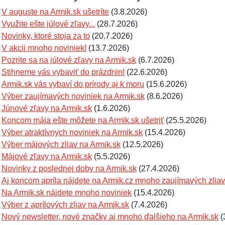
V auguste na Armik.sk ušetríte
(3.8.2026)
Využite ešte júlové zľavy...
(28.7.2026)
Novinky, ktoré stoja za to
(20.7.2026)
V akcii mnoho noviniek!
(13.7.2026)
Pozrite sa na júlové zľavy na Armik.sk
(6.7.2026)
Stihneme vás vybaviť do prázdnin!
(22.6.2026)
Armik.sk vás vybaví do prírody aj k moru
(15.6.2026)
Výber zaujímavých noviniek na Armik.sk
(8.6.2026)
Júnové zľavy na Armik.sk
(1.6.2026)
Koncom mája ešte môžete na Armik.sk ušetriť
(25.5.2026)
Výber atraktívnych noviniek na Armik.sk
(15.4.2026)
Výber májových zliav na Armik.sk
(12.5.2026)
Májové zľavy na Armik.sk
(5.5.2026)
Novinky z poslednej doby na Armik.sk
(27.4.2026)
Aj koncom apríla nájdete na Armik.cz mnoho zaujímavých zliav
Na Armik.sk nájdete mnoho noviniek
(15.4.2026)
Výber z aprílových zliav na Armik.sk
(7.4.2026)
Nový newsletter, nové značky aj mnoho ďalšieho na Armik.sk
(