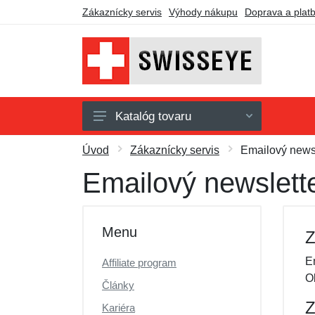
Zákaznícky servis
Výhody nákupu
Doprava a plat
Katalóg tovaru
Taktické okuliare
Úvod
Zákaznícky servis
Emailový newsl
Príslušenstvo
Emailový newslett
Darčekové poukazy
Výpredaj
Menu
Z
E
Affiliate program
O
Články
Z
Kariéra