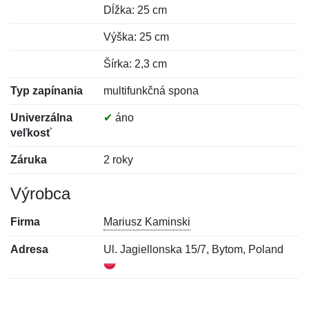
Dĺžka: 25 cm
Výška: 25 cm
Šírka: 2,3 cm
Typ zapínania
multifunkčná spona
Univerzálna
✔
áno
veľkosť
Záruka
2 roky
Výrobca
Firma
Mariusz Kaminski
Adresa
Ul. Jagiellonska 15/7, Bytom, Poland
Nová recenzia
Nová otázka