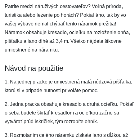
Patríte medzi náruživých cestovateľov? Voľná príroda,
turistika alebo lezenie po horách? Pokiaľ áno, tak by vo
vašej výbave nemal chýbať tento náramok prežitia!
Náramok obsahuje kresadlo, ocieľku na rozloženie ohňa,
píšťalku a lano dlhé až 3,4 m. Všetko nájdete šikovne
umiestnené na náramku.
Návod na použitie
1. Na jednej pracke je umiestnená malá núdzová píšťalka,
ktorú si v prípade nutnosti privoláte pomoc.
2. Jedna pracka obsahuje kresadlo a druhá ocieľku. Pokiaľ
o seba budete škrtať kresadlom a ocieľkou začne sa
vytvárať prúd iskričiek, tým rozrobíte ohník.
3. Rozmotaním celého náramku získate lano s dĺžkou až